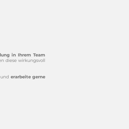
dung in Ihrem Team
en diese wirkungsvoll
e und
erar
beite gerne