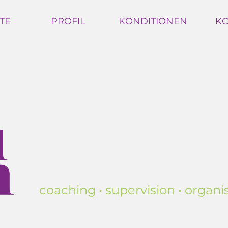
TE
PROFIL
KONDITIONEN
KO
coaching • supervision • organ